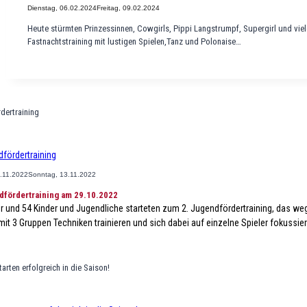
Dienstag, 06.02.2024
Freitag, 09.02.2024
Heute stürmten Prinzessinnen, Cowgirls, Pippi Langstrumpf, Supergirl und viel
Fastnachtstraining mit lustigen Spielen,Tanz und Polonaise…
dfördertraining
4.11.2022
Sonntag, 13.11.2022
dfördertraining am 29.10.2022
er und 54 Kinder und Jugendliche starteten zum 2. Jugendfördertraining, das weg
mit 3 Gruppen Techniken trainieren und sich dabei auf einzelne Spieler fokussier