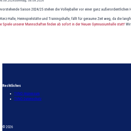
08.09.2024
Sonntag, 08.09.2024
evorstehende Saison 2024/25 stehen die Volleyballer vor einer ganz außerordentlichen
-Kerz-Halle, Heimspielstätte und Trainingshalle, fällt für geraume Zeit weg, da die la
le Spiele unserer Mannschaften finden ab sofort in der Neuen Gymnasiumhalle statt!
Wir
Rechtliches
TVNO Impressum
TVNO Datenschutz
© 2026