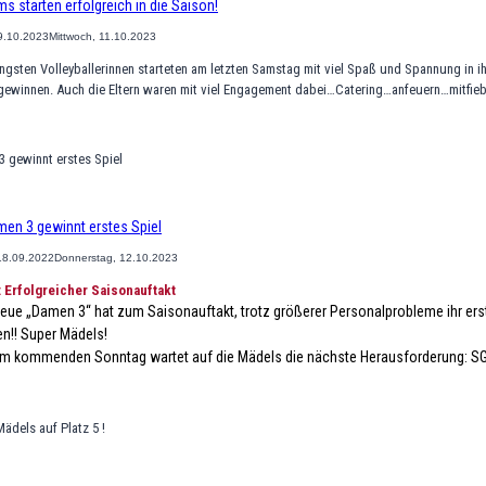
s starten erfolgreich in die Saison!
9.10.2023
Mittwoch, 11.10.2023
ngsten Volleyballerinnen starteten am letzten Samstag mit viel Spaß und Spannung in i
 gewinnen. Auch die Eltern waren mit viel Engagement dabei…Catering…anfeuern…mitfie
en 3 gewinnt erstes Spiel
18.09.2022
Donnerstag, 12.10.2023
 Erfolgreicher Saisonauftakt
eue „Damen 3“ hat zum Saisonauftakt, trotz größerer Personalprobleme ihr ers
!! Super Mädels!
am kommenden Sonntag wartet auf die Mädels die nächste Herausforderung: SG