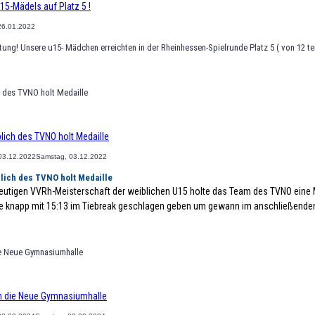
15-Mädels auf Platz 5 !
26.01.2022
stung! Unsere u15- Mädchen erreichten in der Rheinhessen-Spielrunde Platz 5 ( von 12
lich des TVNO holt Medaille
03.12.2022
Samstag, 03.12.2022
lich des TVNO holt Medaille
heutigen VVRh-Meisterschaft der weiblichen U15 holte das Team des TVNO eine 
le knapp mit 15:13 im Tiebreak geschlagen geben um gewann im anschließenden 
n die Neue Gymnasiumhalle