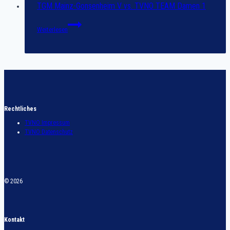
TVNO
TGM Mainz-Gonsenheim V vs. TVNO TEAM Damen 1
TEAM
Damen
TGM
Weiterlesen
1
Mainz-
Gonsenheim
V
vs.
TVNO
TEAM
Damen
1
Rechtliches
TVNO Impressum
TVNO Datenschutz
© 2026
Kontakt