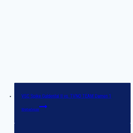
VSC Spike Guldental II vs. TVNO TEAM Damen 1
VSC
Weiterlesen
Spike
Guldental
II
vs.