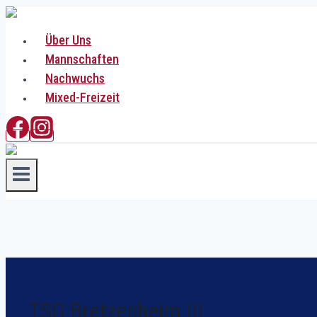
Zum
Inhalt
Über Uns
springen
Mannschaften
Nachwuchs
Mixed-Freizeit
TSG Bretzenheim III