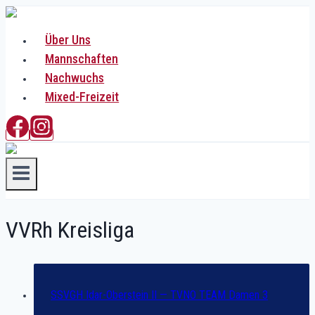
Zum
Inhalt
Über Uns
springen
Mannschaften
Nachwuchs
Mixed-Freizeit
VVRh Kreisliga
SSVGH Idar-Oberstein II — TVNO TEAM Damen 3