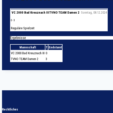
VC 2000 Bad Kreuznach III
TVNO TEAM Damen 2
Sonntag, 08.12.2024
0
-
3
Reguläre Spielzeit
Ergebnisse
Mannschaft
T
Endstand
VC 2000 Bad Kreuznach III
0
TVNO TEAM Damen 2
3
Rechtliches