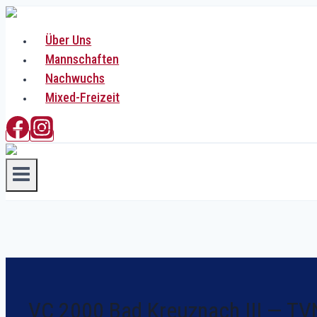
Zum
Inhalt
Über Uns
springen
Mannschaften
Nachwuchs
Mixed-Freizeit
VC 2000 Bad Kreuznach III — 