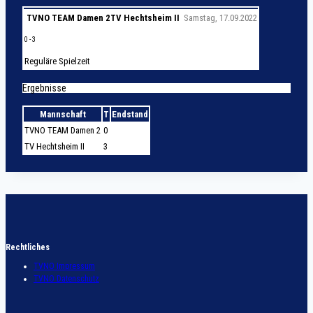
TVNO TEAM Damen 2
TV Hechtsheim II
Samstag, 17.09.2022
0
-
3
Reguläre Spielzeit
Ergebnisse
Mannschaft
T
Endstand
TVNO TEAM Damen 2
0
TV Hechtsheim II
3
Rechtliches
TVNO Impressum
TVNO Datenschutz