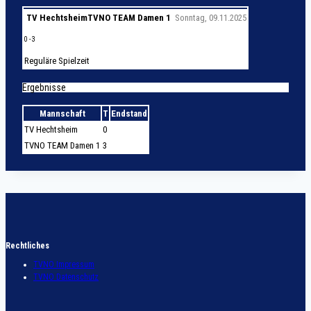
TV Hechtsheim
TVNO TEAM Damen 1
Sonntag, 09.11.2025
0
-
3
Reguläre Spielzeit
Ergebnisse
Mannschaft
T
Endstand
TV Hechtsheim
0
TVNO TEAM Damen 1
3
Rechtliches
TVNO Impressum
TVNO Datenschutz