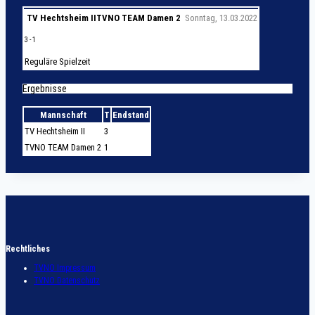
TV Hechtsheim II
TVNO TEAM Damen 2
Sonntag, 13.03.2022
3
-
1
Reguläre Spielzeit
Ergebnisse
Mannschaft
T
Endstand
TV Hechtsheim II
3
TVNO TEAM Damen 2
1
Rechtliches
TVNO Impressum
TVNO Datenschutz